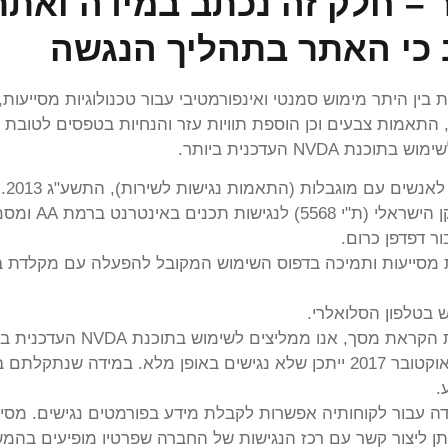
 – חלק זה נכתב
במידה ואתר 
ב כי האתר בתהליך הנגשה
בין היתר מימוש סמנטי ואינפורמטיבי עבור טכנולוגיות מסייעות
לצות ארגון התקינה ברשת הבינלאומי (W3C), התאמות צבעים וכן הוספת תוויות עזר והנחי
NV העדכנית ביותר.
לאנשים עם מוגבלות (התאמות נגישות לשירות), התשע"ג 2013.
רנט ברמת AA ומסמך הבינלאומי.
ר דפדפן כרום.
 בטלפון הסלואלרי.
ך, אנו ממליצים לשימוש בתוכנת NVDA העדכנית ביותר.
מסמכים או סרטוני וידאו שעלו לאתר לפני אוקטובר 2017 ייתכן שלא נגישים באופ
.
 עבור לקוחותיה אפשרות לקבלת מידע בפורמטים נגישים. מסיר
ניתן ליצור קשר עם רכז הנגישות של החברה שפרטיו מופיעים בה