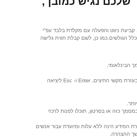
שלכם נגיש כמובן ,
, קביעת ניווט והפעלה עם מקלדת בלבד עפ”י
ות בטפסים לטובת כלל הגולשים.כמו כן, לשם קבלת חווית גלישה
האתר מספק מבנה סמנטי עבור טכנולוגיות מסייעות ותמיכה בדפוס השימוש המקובל להפעלה עם מקלדת בעזרת מקשי החיצים, Enter ו- Esc ליציאה
ן מלא. במידה שנתקלתם במסמך כזה או בסרטון, תוכלו לפנות לרכזי
ת המידע הינה ללא עלות ומיועדת עבור אנשים
משך ההצהרה.